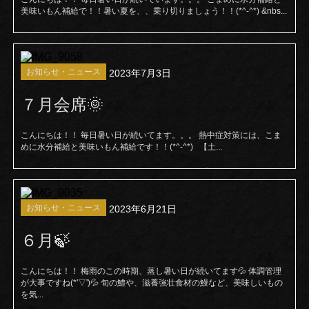
美味いもん補給で！！暑い夏を、、乗り切りましょう！！(*^-^*) &nbs...
お知らせ・ニュース
2023年7月3日
７月会席🌞
こんにちは！！ 毎日暑い日が続いてます。。。 熱中症対策には、こま
めに水分補給と美味いもん補給です！！(*^-^*) 【土...
お知らせ・ニュース
2023年6月21日
６月🍃
こんにちは！！ 梅雨のこの時期、蒸し暑い日が続いてます💦 体調管理
が大事ですね(*'▽')💦 旬の鱧や、滋養強壮食材の鰻など、美味しいもの
を気...