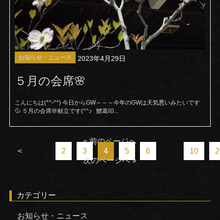
お知らせ・ニュース
2023年4月29日
５月の会席🌸
こんにちは(*^-^*) 今日からGW～～～今年のGWは天気悪いみたいです
💦 ５月の会席🌸献立です(^^♪ 鱧葛叩...
« 前のページへ
<
...
2
3
4
5
6
...
10
2
次のページへ »
カテゴリー
お知らせ・ニュース