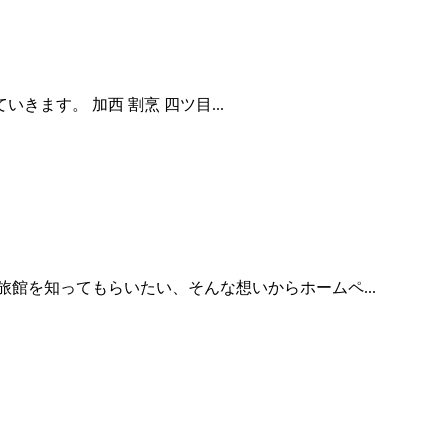
す。 加西 割烹 四ツ目...
館を知ってもらいたい、そんな想いからホームペ...