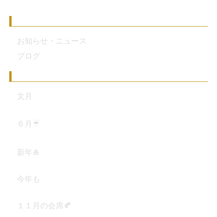
カテゴリー
お知らせ・ニュース
ブログ
最近の投稿
文月
2026年7月7日
６月☔
2026年6月3日
新年🎍
2026年1月12日
今年も
2025年12月29日
１１月の会席🍂