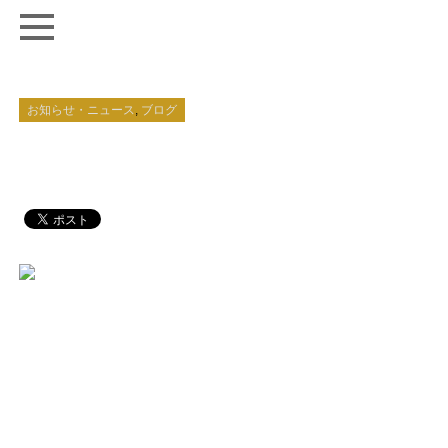
お知らせ・ニュース
,
ブログ
2016年3月8日
ホームページ開設しました。
四ツ目旅館は創業以来約１３０年の間、地元の
方々に愛されながらここまでやって参りました。
もっと沢山の方々に四ツ目旅館を知ってもらいたい、そ
んな想いからホームページを開設致しました。
季節のお料理の情報など、随時アップしていく予定です
ので、ブログ等チェックして頂ければ幸いでございま
す。
これからも四つ目旅館をどうぞ宜しくお願い致します。